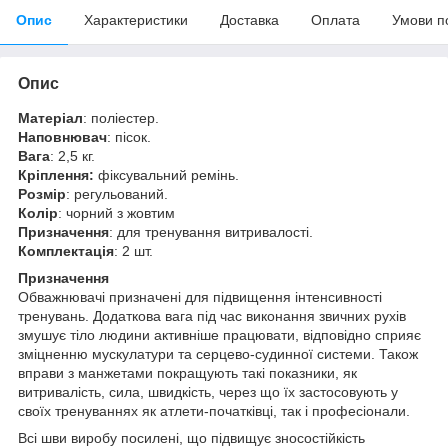
Опис
Характеристики
Доставка
Оплата
Умови п
Опис
Матеріал
: поліестер.
Наповнювач
: пісок.
Вага
: 2,5 кг.
Кріплення:
фіксувальний ремінь.
Розмір
: регульований.
Колір
: чорний з жовтим
Призначення
: для тренування витривалості.
Комплектація
: 2 шт.
Призначення
Обважнювачі призначені для підвищення інтенсивності
тренувань. Додаткова вага під час виконання звичних рухів
змушує тіло людини активніше працювати, відповідно сприяє
зміцненню мускулатури та серцево-судинної системи. Також
вправи з манжетами покращують такі показники, як
витривалість, сила, швидкість, через що їх застосовують у
своїх тренуваннях як атлети-початківці, так і професіонали.
Всі шви виробу посилені, що підвищує зносостійкість