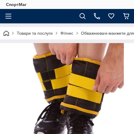
СпортМаг
Товари та послуги
Фітнес
Обважнювачі-манжети для р