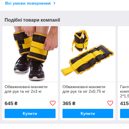
Всі умови повернення
Подібні товари компанії
Обважнювачі-манжети
Обважнювачі-манжети
Гант
для рук та ніг 2x3 кг
для рук та ніг 2x0,75 кг
комп
2*1,5
645
365
415
₴
₴
Купити
Купити