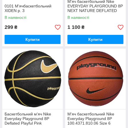
М'яч баскетбольний Nike
0101 М'ячбаскетбольний
EVERYDAY PLAYGROUND 8P
XIDEN р. 3
NEXT NATURE DEFLATED
MULTI/BLACK/BLACK/WHITE
В наявності
В наявності
р.7
299
1 100
₴
₴
Купити
Купити
Баскетбольний м'яч Nike
М'яч баскетбольний Nike
Everyday Playground 8P
Everyday Playground 8P
Deflated Playful Pink
100.4371.810.06 Size 6
N.100.4371.015 р.5