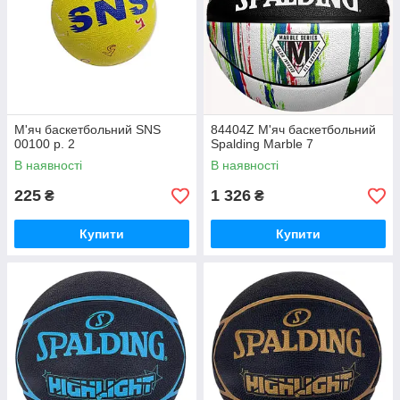
М'яч баскетбольний SNS
84404Z М'яч баскетбольний
00100 р. 2
Spalding Marble 7
В наявності
В наявності
225
1 326
₴
₴
Купити
Купити