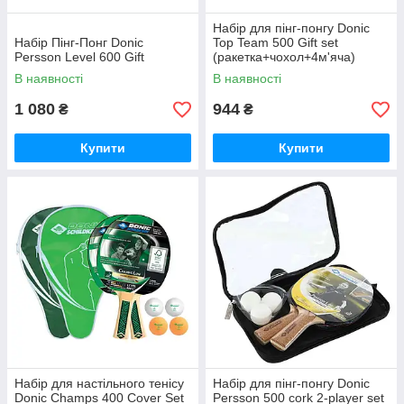
Набір для пінг-понгу Donic
Набір Пінг-Понг Donic
Top Team 500 Gift set
Persson Level 600 Gift
(ракетка+чохол+4м'яча)
788451
В наявності
В наявності
1 080
944
₴
₴
Купити
Купити
Набір для настільного тенісу
Набір для пінг-понгу Donic
Donic Champs 400 Cover Set
Persson 500 cork 2-player set