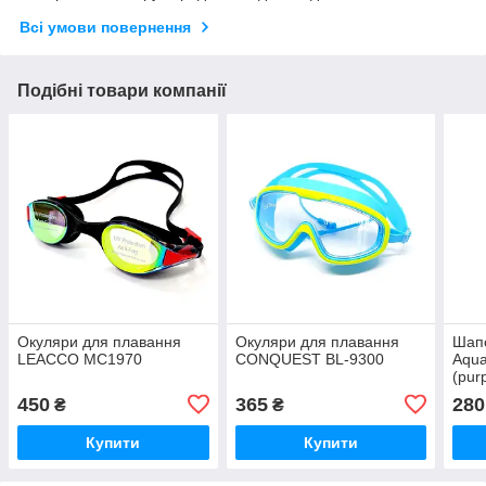
Всі умови повернення
Подібні товари компанії
Окуляри для плавання
Окуляри для плавання
Шапо
LEACCO MC1970
CONQUEST BL-9300
Aqu
(pur
450
365
280
₴
₴
Купити
Купити