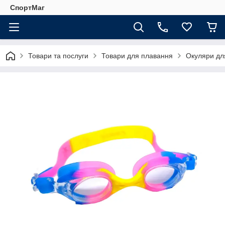
СпортМаг
Товари та послуги
Товари для плавання
Окуляри дл