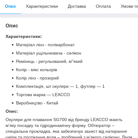
Опис
Характеристики
Доставка
Оплата
Умови п
Опис
Характеристики:
Матеріал лінз - полікарбонат
Матеріал ущільнювача - силікон
Ремінець - регульований, м"який
Колір - мікс кольорів
Колір лінз - прозорий
Комплектація, шт окуляри — 1, футляр — 1
Торгова марка — LEACCO
Виробництво - Китай
Опис:
Окуляри для плавання SG700 від бренду LEACCO мають
м'яку посадку та гідродинамічну форму. Обтюратор –
спеціальна прокладка, яка забезпечує захист від натирання
шкіри та протікання води – зроблений з м'якого силікону. Лінзи