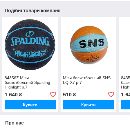
Подібні товари компанії
84356Z М'яч
М'яч баскетбольний SNS
8435
баскетбольний Spalding
LQ-X7 р.7
баск
Highlight р.7
Highl
1 640
510
1 6
₴
₴
Купити
Купити
Про нас