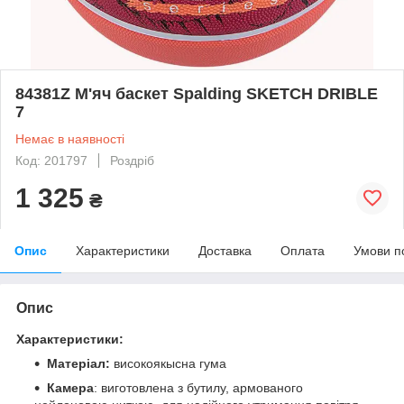
84381Z М'яч баскет Spalding SKETCH DRIBLE
7
Немає в наявності
Код: 201797
Роздріб
1 325
₴
Опис
Характеристики
Доставка
Оплата
Умови п
Опис
Характеристики:
Матеріал:
високоякысна гума
Камера
: виготовлена з бутилу, армованого