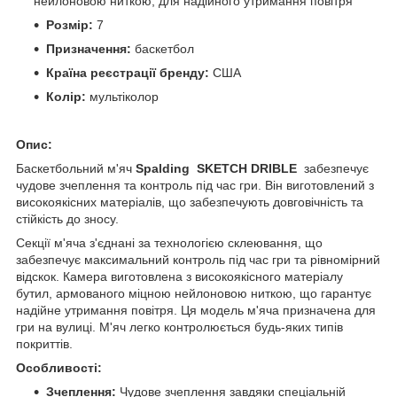
нейлоновою ниткою, для надійного утримання повітря
Розмір:
7
Призначення:
баскетбол
Країна реєстрації бренду:
США
Колір:
мультіколор
Опис:
Баскетбольний м'яч
Spalding SKETCH DRIBLE
забезпечує
чудове зчеплення та контроль під час гри. Він виготовлений з
високоякісних матеріалів, що забезпечують довговічність та
стійкість до зносу.
Секції м'яча з'єднані за технологією склеювання, що
забезпечує максимальний контроль під час гри та рівномірний
відскок. Камера виготовлена з високоякісного матеріалу
бутил, армованого міцною нейлоновою ниткою, що гарантує
надійне утримання повітря. Ця модель м'яча призначена для
гри на вулиці. М'яч легко контролюється будь-яких типів
покриттів.
Особливості:
Зчеплення:
Чудове зчеплення завдяки спеціальній