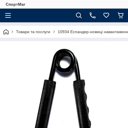
СпортМаг
Товари та послуги
10934 Еспандер-ножиці навантаженн