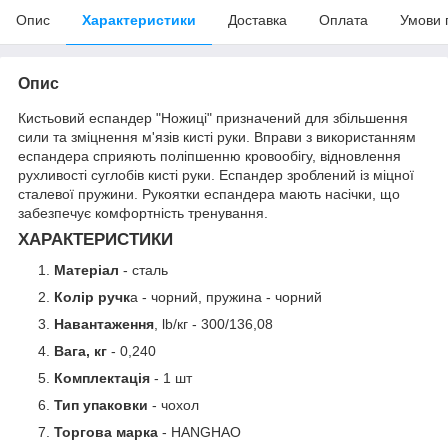
Опис
Характеристики
Доставка
Оплата
Умови 
Опис
Кистьовий еспандер "Ножиці" призначений для збільшення
сили та зміцнення м'язів кисті руки. Вправи з використанням
еспандера сприяють поліпшенню кровообігу, відновлення
рухливості суглобів кисті руки. Еспандер зроблений із міцної
сталевої пружини. Рукоятки еспандера мають насічки, що
забезпечує комфортність тренування.
ХАРАКТЕРИСТИКИ
Матеріал
- сталь
Колір ручк
а - чорний, пружина - чорний
Навантаження
, lb/кг - 300/136,08
Вага, кг
- 0,240
Комплектація
- 1 шт
Тип упаковки
- чохол
Торгова марка
- HANGHAO