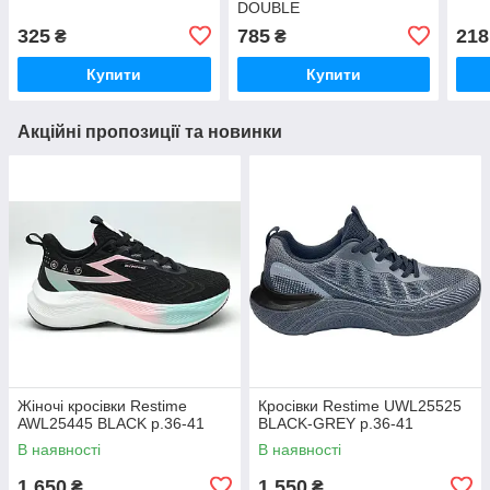
DOUBLE
325
785
218
₴
₴
Купити
Купити
Акційні пропозиції та новинки
Жіночі кросівки Restime
Кросівки Restime UWL25525
AWL25445 BLACK р.36-41
BLACK-GREY р.36-41
В наявності
В наявності
1 650
1 550
₴
₴