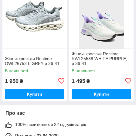
Жіночі кросівки Restime
Жіночі кросівки Restime
RWL25538 WHITE PURPLE,
OWL26753 L.GREY р.36-41
р.36-41
В наявності
В наявності
1 950
1 495
₴
₴
Купити
Купити
Про нас
100% позитивних з 22 відгуків за рік
Працює з 23.04.2020