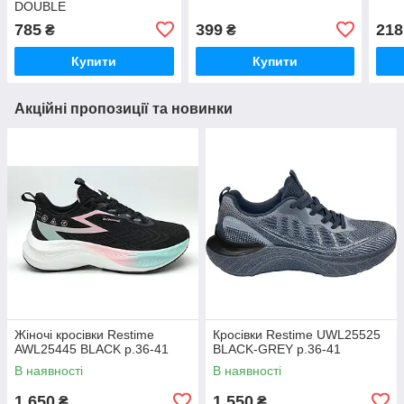
DOUBLE
785
399
218
₴
₴
Купити
Купити
Акційні пропозиції та новинки
Жіночі кросівки Restime
Кросівки Restime UWL25525
AWL25445 BLACK р.36-41
BLACK-GREY р.36-41
В наявності
В наявності
1 650
1 550
₴
₴