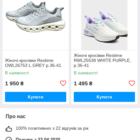
Жіночі кросівки Restime
Жіночі кросівки Restime
RWL25538 WHITE PURPLE,
OWL26753 L.GREY р.36-41
р.36-41
В наявності
В наявності
1 950
1 495
₴
₴
Купити
Купити
Про нас
100% позитивних з 22 відгуків за рік
Працює з 23.04.2020