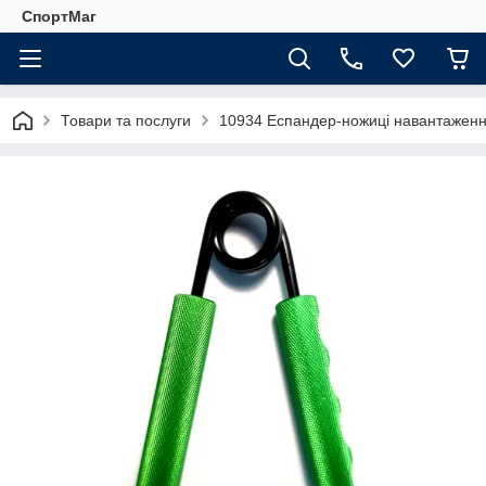
СпортМаг
Товари та послуги
10934 Еспандер-ножиці навантаженн