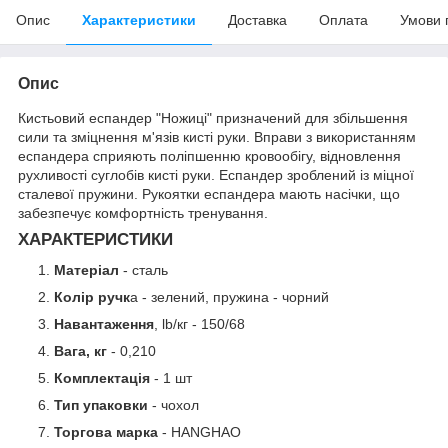
Опис
Характеристики
Доставка
Оплата
Умови 
Опис
Кистьовий еспандер "Ножиці" призначений для збільшення
сили та зміцнення м'язів кисті руки. Вправи з використанням
еспандера сприяють поліпшенню кровообігу, відновлення
рухливості суглобів кисті руки. Еспандер зроблений із міцної
сталевої пружини. Рукоятки еспандера мають насічки, що
забезпечує комфортність тренування.
ХАРАКТЕРИСТИКИ
Матеріал
- сталь
Колір ручк
а - зелений, пружина - чорний
Навантаження
, lb/кг - 150/68
Вага, кг
- 0,210
Комплектація
- 1 шт
Тип упаковки
- чохол
Торгова марка
- HANGHAO