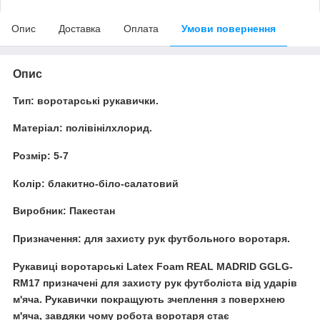
Опис
Доставка
Оплата
Умови повернення
Опис
Тип:
воротарські рукавички.
Матеріал:
полівінілхлорид.
Розмір:
5-7
Колір:
блакитно-біло-салатовий
Виробник:
Пакестан
Призначення:
для захисту рук футбольного воротаря.
Рукавиці воротарські Latex Foam REAL MADRID GGLG-
RM17
призначені для захисту рук футболіста від ударів
м'яча. Рукавички покращують зчеплення з поверхнею
м'яча, завдяки чому робота воротаря стає