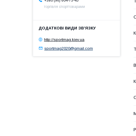
+380 (96) 604-75-45
Т
торгівля спорттоварами
К
http://sportmag.kiev.ua
sportmag2020@gmail.com
Т
В
К
С
М
Р