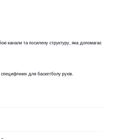
либокі канали та посилену структуру, яка допомагає
х специфічних для баскетболу рухів.