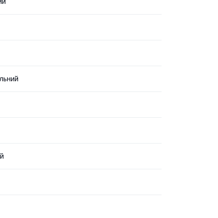
ий
льний
й