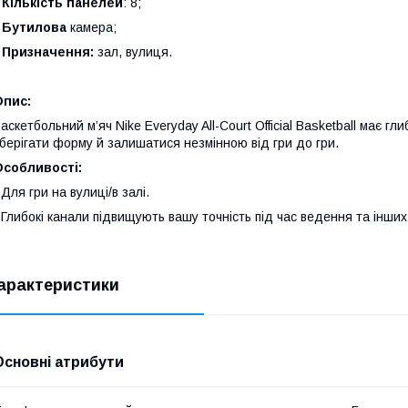
•
Кількість панелей
: 8;
•
Бутилова
камера;
•
Призначення:
зал, вулиця.
Опис:
аскетбольний м’яч Nike Everyday All-Court Official Basketball має г
берігати форму й залишатися незмінною від гри до гри.
Особливості:
 Для гри на вулиці/в залі.
 Глибокі канали підвищують вашу точність під час ведення та інши
арактеристики
Основні атрибути