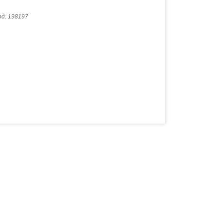
од:
198197