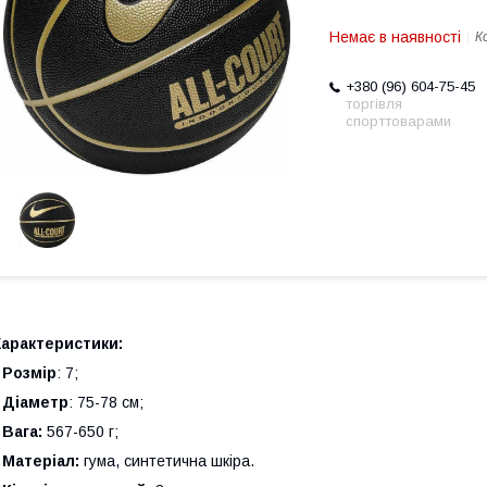
Немає в наявності
К
+380 (96) 604-75-45
торгівля
спорттоварами
Характеристики:
•
Розмір
: 7;
•
Діаметр
: 75-78 см;
•
Вага:
567-650 г;
•
Матеріал:
гума, синтетична шкіра.