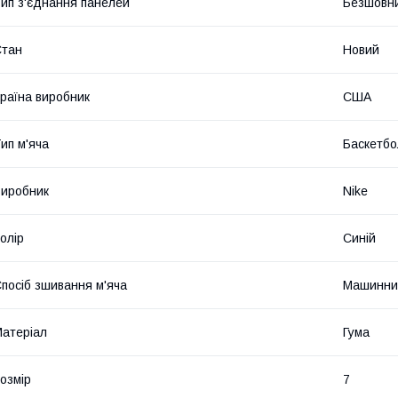
ип з'єднання панелей
Безшовн
Стан
Новий
раїна виробник
США
ип м'яча
Баскетбо
иробник
Nike
олір
Синій
посіб зшивання м'яча
Машинни
атеріал
Гума
озмір
7