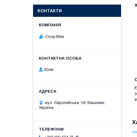
КОНТАКТИ
СпортМаг
Юлія
Е
з
е
вул. Європейська, 18, Вишневе,
Україна
Х