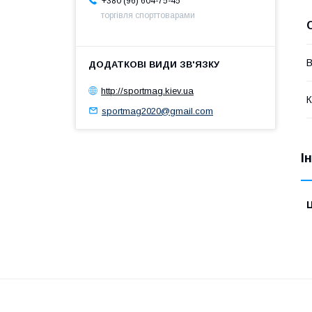
+380 (96) 604-75-45
торгівля спорттоварами
В
http://sportmag.kiev.ua
К
sportmag2020@gmail.com
І
Ц