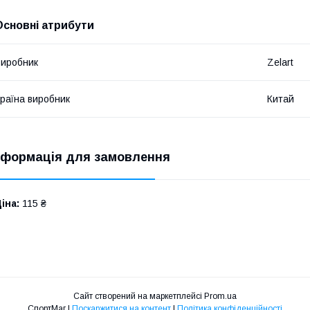
Основні атрибути
иробник
Zelart
раїна виробник
Китай
нформація для замовлення
іна:
115 ₴
Сайт створений на маркетплейсі
Prom.ua
СпортМаг |
Поскаржитися на контент
|
Політика конфіденційності