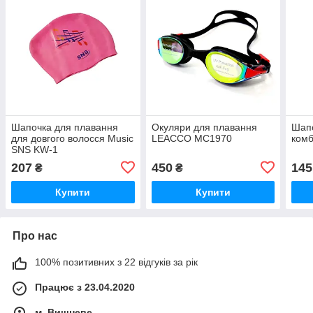
Шапочка для плавання
Окуляри для плавання
Шапо
для довгого волосся Music
LEACCO MC1970
комб
SNS KW-1
207
450
145
₴
₴
Купити
Купити
Про нас
100% позитивних з 22 відгуків за рік
Працює з 23.04.2020
м. Вишневе