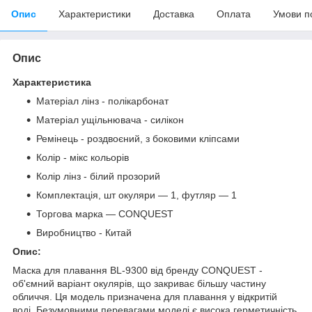
Опис
Характеристики
Доставка
Оплата
Умови п
Опис
Характеристика
Матеріал лінз - полікарбонат
Матеріал ущільнювача - силікон
Ремінець - роздвоєний, з боковими кліпсами
Колір - мікс кольорів
Колір лінз - білий прозорий
Комплектація, шт окуляри — 1, футляр — 1
Торгова марка — CONQUEST
Виробництво - Китай
Опис:
Маска для плавання BL-9300 від бренду CONQUEST -
об'ємний варіант окулярів, що закриває більшу частину
обличчя. Ця модель призначена для плавання у відкритій
воді. Безумовними перевагами моделі є висока герметичність