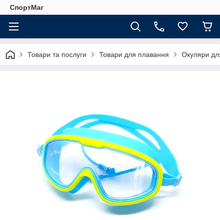
СпортМаг
Товари та послуги
Товари для плавання
Окуляри дл