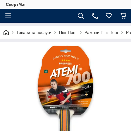
СпортМаг
Товари та послуги
Пінг Понг
Ракетки Пінг Понг
Ра