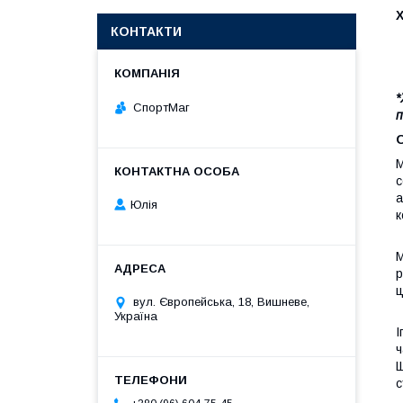
КОНТАКТИ
*
СпортМаг
п
М
с
а
Юлія
к
М
р
ц
вул. Європейська, 18, Вишневе,
Україна
І
ч
Щ
с