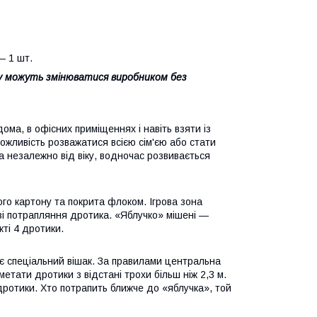
— 1 шт.
ру можуть змінюватися виробником без
ома, в офісних приміщеннях і навіть взяти із
можливість розважатися всією сім'єю або стати
а незалежно від віку, водночас розвивається
го картону та покрита флоком. Ігрова зона
разі потрапляння дротика. «Яблучко» мішені —
кті 4 дротики.
і є спеціальний вішак. За правилами центральна
метати дротики з відстані трохи більш ніж 2,3 м.
дротики. Хто потрапить ближче до «яблучка», той