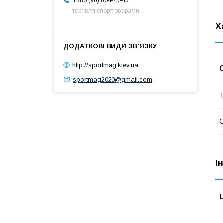
+380 (96) 604-75-45
торгівля спорттоварами
Х
http://sportmag.kiev.ua
sportmag2020@gmail.com
Т
І
Ц