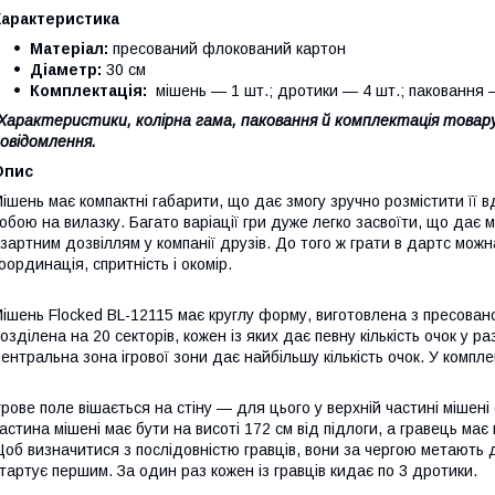
Характеристика
Матеріал:
пресований флокований картон
Діаметр:
30 см
Комплектація:
мішень — 1 шт.; дротики — 4 шт.; паковання 
Характеристики, колірна гама, паковання й комплектація това
овідомлення.
Опис
ішень має компактні габарити, що дає змогу зручно розмістити її вд
обою на вилазку. Багато варіації гри дуже легко засвоїти, що дає 
зартним дозвіллям у компанії друзів. До того ж грати в дартс можн
оординація, спритність і окомір.
ішень Flocked BL-12115 має круглу форму, виготовлена з пресовано
озділена на 20 секторів, кожен із яких дає певну кількість очок у 
ентральна зона ігрової зони дає найбільшу кількість очок. У компле
грове поле вішається на стіну — для цього у верхній частині мішен
астина мішені має бути на висоті 172 см від підлоги, а гравець має 
об визначитися з послідовністю гравців, вони за чергою метають 
тартує першим. За один раз кожен із гравців кидає по 3 дротики.