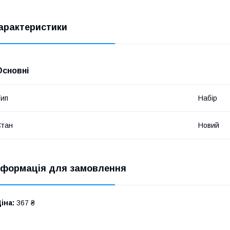
арактеристики
Основні
ип
Набір
Стан
Новий
нформація для замовлення
іна:
367 ₴