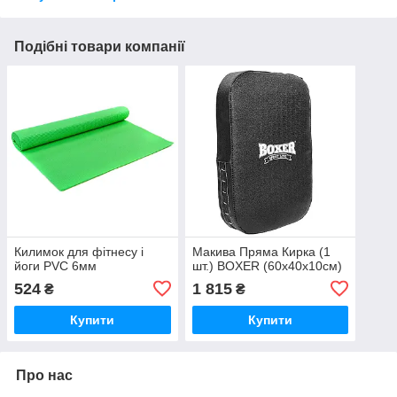
Подібні товари компанії
Килимок для фітнесу і
Макива Пряма Кирка (1
йоги PVC 6мм
шт.) BOXER (60х40х10см)
524
1 815
₴
₴
Купити
Купити
Про нас