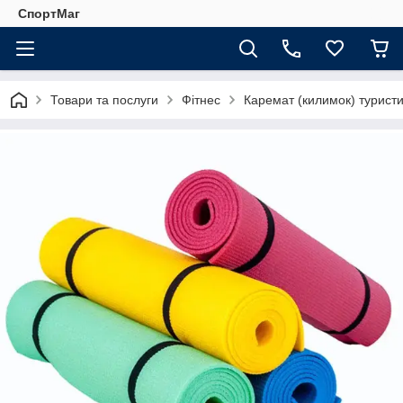
СпортМаг
Товари та послуги
Фітнес
Каремат (килимок) турист