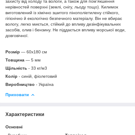
захисту від холоду та вологи, а також для пом'якшення
нерівностей поверхні (землі, снігу, льоду тощо). Килимок
виготовлений із хімічно зшитого пінополіетилену стійкого,
гігієнічно й екологічно безпечного матеріалу. Він не вбирає
вологу, легко миється, стійкий до впливу дезінфікувальних
засобів, олив і бензину. Не піддається впливу морської води,
довговічної.
Розмір
— 60х180 см
Товщина
— 5 мм
Щільність
- 33 кг/м3
Колір
- синій, фіолетовий
Виробництво
- Україна
Приховати
Характеристики
Основні