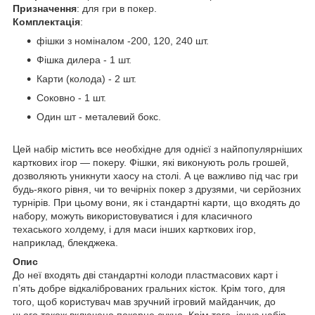
Призначення
: для гри в покер.
Комплектація
:
фішки з номіналом -200, 120, 240 шт.
Фішка дилера - 1 шт.
Карти (колода) - 2 шт.
Соковно - 1 шт.
Один шт - металевий бокс.
Цей набір містить все необхідне для однієї з найпопулярніших
карткових ігор — покеру. Фішки, які виконують роль грошей,
дозволяють уникнути хаосу на столі. А це важливо під час гри
будь-якого рівня, чи то вечірніх покер з друзями, чи серйозних
турнірів. При цьому вони, як і стандартні карти, що входять до
набору, можуть використовуватися і для класичного
техаського холдему, і для маси інших карткових ігор,
наприклад, блекджека.
Опис
До неї входять дві стандартні колоди пластмасових карт і
п’ять добре відкаліброваних гральних кісток. Крім того, для
того, щоб користувач мав зручний ігровий майданчик, до
нього також включено покерне сукно. Крім того, існує набір