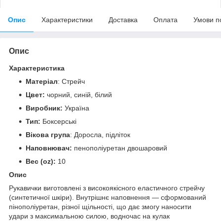
Опис
Характеристики
Доставка
Оплата
Умови п
Опис
Характеристика
Матеріал
: Стрейч
Цвет:
чорний, синій, білий
Виробник:
Україна
Тип:
Боксерські
Вікова група
: Доросла, підліток
Наповнювач:
пенополіуретан двошаровий
Вес (oz):
10
Опис
Рукавички виготовлені з високоякісного еластичного стрейчу
(синтетичної шкіри). Внутрішнє наповнення — сформований
пінополіуретан, різної щільності, що дає змогу наносити
удари з максимальною силою, водночас на кулак