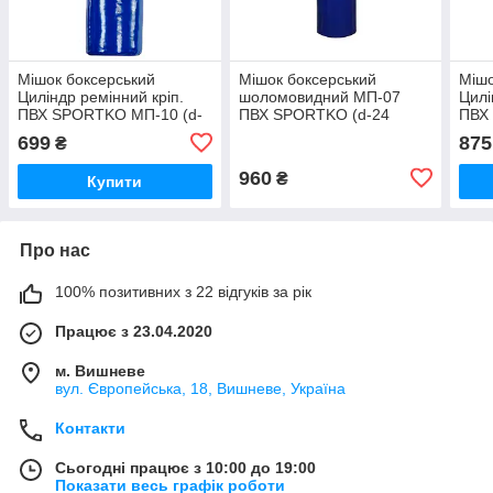
Мішок боксерський
Мішок боксерський
Мішо
Циліндр ремінний кріп.
шоломовидний МП-07
Цилі
ПВХ SPORTKO MП-10 (d-
ПВХ SPORTKO (d-24
ПВХ
19 см,вага-3 кг, h-40 см)
см,вага-10кг, h-80см)
MП-9
699
875
₴
50см
960
₴
Купити
Про нас
100% позитивних з 22 відгуків за рік
Працює з 23.04.2020
м. Вишневе
вул. Європейська, 18, Вишневе, Україна
Контакти
Сьогодні працює з 10:00 до 19:00
Показати весь графік роботи