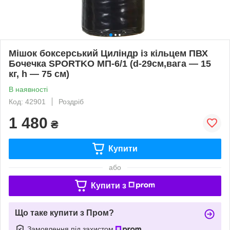
Мішок боксерський Циліндр із кільцем ПВХ
Бочечка SPORTKO MП-6/1 (d-29см,вага — 15
кг, h — 75 см)
В наявності
Код: 42901
Роздріб
1 480
₴
Купити
або
Купити з
Що таке купити з Пром?
Замовлення під захистом