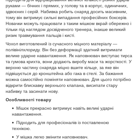
руками — бічних і прямих, у голову та в корпус, одиничних,
здвоєних і серій. Набивка робить снаряд досить масивним,
тому він витримує сильні випадання професійних боксерів.
Новачки можуть працювати з таким мішком вкрай обережно і
тільки під наглядом досвідченого тренера, інакше великий
ризик травмування пальців і кисті.
Чохол виготовлений із сучасного міцного матеріалу —
полівінілхлориду. Він без деформації здатний витримати
велике ударне навантаження. Як наповнювач виступає тирса
та гумова крихта, вони додають виробу маси та жорсткості. У
верхню частину снаряда міцно вшите кільце, за яке він
підвішується до кронштейна або гака в стелі. За бажання
можна самостійно поміняти наповнювач. Для цього потрібно
відкрити блискавку верхнього клапана, висипати стару
набивку та засинати нову.
Особливості товару
Мішок прекрасно витримує навіть великі ударні
навантаження.
Підходить для професіоналів із поставленою
технікою.
У мішка легко змінити наповнювач.