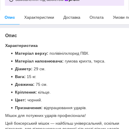
Опис
Характеристики
Доставка
Оплата
Умови п
Опис
Характеристика
Матеріал верху:
полівінілхлорид ПВХ.
Матеріал наповнювача:
гумова крихта, тирса.
Діаметр:
29 см.
Вага:
15 кг.
Довжина:
75 см.
Кріплення:
кільце.
Цвет:
чорний.
Призначення:
відпрацювання ударів.
Мішок для потужних ударів професіонала!
Цей боксерський мішок — найбільш універсальний, оскільки
підходить для відпрацювання великої кількості різних ударів