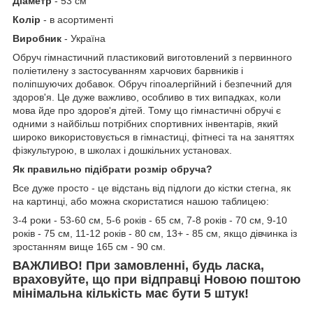
Діаметр
- 53 см
Колір
- в асортименті
Виробник
- Україна
Обруч гімнастичний пластиковий виготовлений з первинного
поліетилену з застосуванням харчових барвників і
поліпшуючих добавок. Обруч гіпоалергійний і безпечний для
здоров'я. Це дуже важливо, особливо в тих випадках, коли
мова йде про здоров'я дітей. Тому що гімнастичні обручі є
одними з найбільш потрібних спортивних інвентарів, який
широко використовується в гімнастиці, фітнесі та на заняттях
фізкультурою, в школах і дошкільних установах.
Як правильно підібрати розмір обруча?
Все дуже просто - це відстань від підлоги до кістки стегна, як
на картинці, або можна скористатися нашою таблицею:
3-4 роки - 53-60 см, 5-6 років - 65 см, 7-8 років - 70 см, 9-10
років - 75 см, 11-12 років - 80 см, 13+ - 85 см, якщо дівчинка із
зростанням вище 165 см - 90 см.
ВАЖЛИВО! При замовленні, будь ласка,
враховуйте, що при відправці Новою поштою
мінімальна кількість має бути 5 штук!