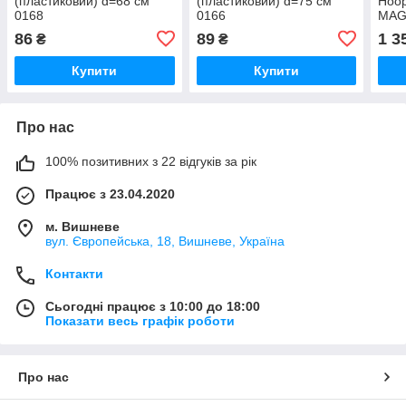
(пластиковий) d=68 см
(пластиковий) d=75 см
Hoo
0168
0166
MAG
86
89
1 3
₴
₴
Купити
Купити
Про нас
100% позитивних з 22 відгуків за рік
Працює з 23.04.2020
м. Вишневе
вул. Європейська, 18, Вишневе, Україна
Контакти
Сьогодні працює з 10:00 до 18:00
Показати весь графік роботи
Про нас