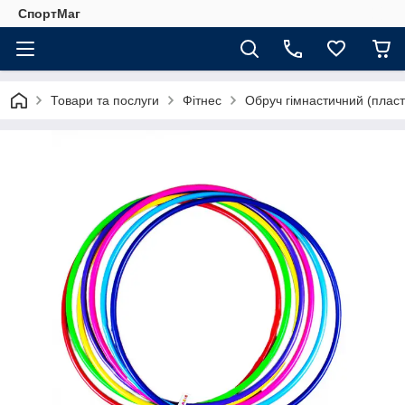
СпортМаг
Товари та послуги
Фітнес
Обруч гімнастичний (плас