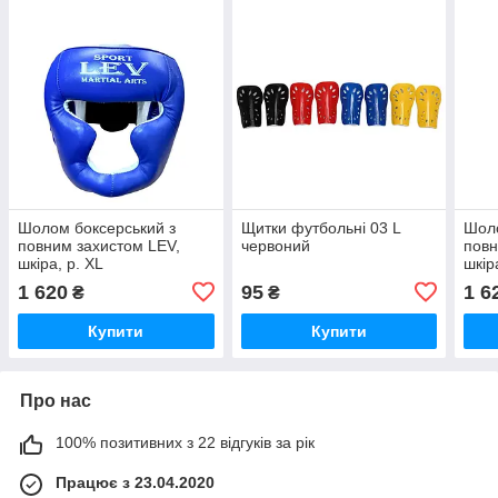
Шолом боксерський з
Щитки футбольні 03 L
Шоло
повним захистом LEV,
червоний
повн
шкіра, р. XL
шкір
1 620
95
1 6
₴
₴
Купити
Купити
Про нас
100% позитивних з 22 відгуків за рік
Працює з 23.04.2020