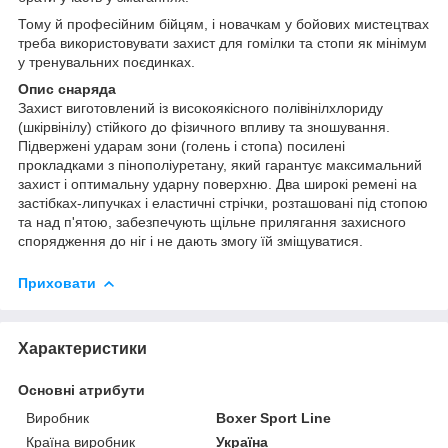
Тому й професійним бійцям, і новачкам у бойових мистецтвах
треба використовувати захист для гомілки та стопи як мінімум
у тренувальних поєдинках.
Опис снаряда
Захист виготовлений із високоякісного полівінілхлориду
(шкірвінілу) стійкого до фізичного впливу та зношування.
Підвержені ударам зони (голень і стопа) посилені
прокладками з пінополіуретану, який гарантує максимальний
захист і оптимальну ударну поверхню. Два широкі ремені на
застібках-липучках і еластичні стрічки, розташовані під стопою
та над п'ятою, забезпечують щільне прилягання захисного
спорядження до ніг і не дають змогу їй зміщуватися.
Приховати
Характеристики
Основні атрибути
Виробник
Boxer Sport Line
Країна виробник
Україна