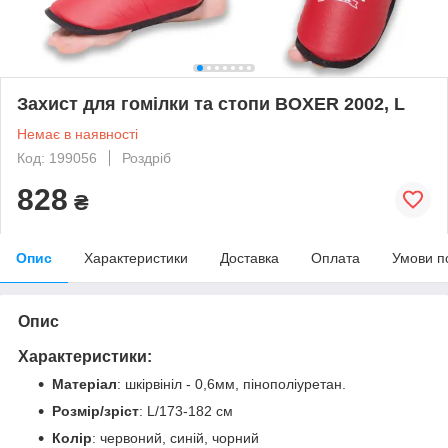
Захист для гомілки та стопи BOXER 2002, L
Немає в наявності
Код: 199056
Роздріб
828
₴
Опис
Характеристики
Доставка
Оплата
Умови п
Опис
Характеристики:
Матеріал
: шкірвініл - 0,6мм, пінополіуретан.
Розмір/зріст
: L/173-182 см
Колір
: червоний, синій, чорний