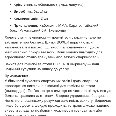
Кріплення
: комбіноване (гумка, липучка).
Виробник:
Україна
Комплектація:
2 шт
Призначення:
Кікбоксинг, ММА, Карате, Тайський
бокс, Рукопашний бій, Тхеквондо
Хочете стати чемпіоном — тренуйтеся старанно, але не
забувайте про безпеку. Щитки BOXER вирізняються
наповнювачем високої щільності, а подовжений підйом
максимально прикриває ноги. Вони чудово підходять для
агресивного стилю тренувань або важких спаринг-сесій.
Захист для гомілки та стопи BOXER зі шкірвінілу — ваш
надійний супутник на шляху до успіху.
Призначення
У більшості сучасних спортивних залів і додзі спаринги
проводяться виключно в захисті для гомілки та стопи
(шингардах). Пов'язано це з тим, що ця частина ніг чутлива до
болю та вразлива для травм. Вперше ударившись берцовою
кістю, по-справжньому розумієш важливість захисту. Водночас
якщо біль досить швидко проходить, то травма може надовго
вивести з ладу та позбавити можливості тренуватися або
брати участь у змаганнях.