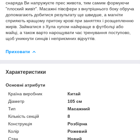
снаряда Ви напружуєте прес живота, тим самим формуючи
"плоский живіт". Масажні півсфери з внутрішнього боку обруча
допомагають добитися результату ще швидше, а магніти
сприяють кращому притоку крові при заняттях і розщепленню
жирів. Займатися з Хула хупом найкраще в футболці або
майці, а також варто нарощувати час тренування поступово,
щоб уникнути синців і неприємних відчуттів.
Приховати
Характеристики
Основні атрибути
Країна виробник
Китай
Діаметр
105 см
Тип
Масажний
Кількість секцій
8
Конструкція
Розбірна
Колір
Рожевий
Стан
Новий